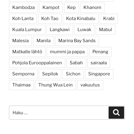
Kambodza
Kampot
Kep
Khanom
Koh Lanta
Koh Tao
Kota Kinabalu
Krabi
Kuala Lumpur
Langkawi
Luwak
Mabul
Malesia
Manila
Marina Bay Sands
Matkalle lähtö
mummi ja pappa
Penang
Pohjola Eurooppalainen
Sabah
sairaala
Semporna
Sepilok
Sichon
Singapore
Thaimaa
Thung Wua Lein
vakuutus
Etsi:
Haku