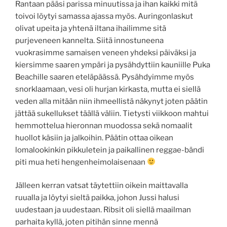
Rantaan pääsi parissa minuutissa ja ihan kaikki mitä
toivoi löytyi samassa ajassa myös. Auringonlaskut
olivat upeita ja yhtenä iltana ihailimme sitä
purjeveneen kannelta. Siitä innostuneena
vuokrasimme samaisen veneen yhdeksi päiväksi ja
kiersimme saaren ympäri ja pysähdyttiin kauniille Puka
Beachille saaren eteläpäässä. Pysähdyimme myös
snorklaamaan, vesi oli hurjan kirkasta, mutta ei siellä
veden alla mitään niin ihmeellistä näkynyt joten päätin
jättää sukellukset täällä väliin. Tietysti viikkoon mahtui
hemmottelua hieronnan muodossa sekä nomaalit
huollot käsiin ja jalkoihin. Päätin ottaa oikean
lomalookinkin pikkuletein ja paikallinen reggae-bändi
piti mua heti hengenheimolaisenaan
Jälleen kerran vatsat täytettiin oikein maittavalla
ruualla ja löytyi sieltä paikka, johon Jussi halusi
uudestaan ja uudestaan. Ribsit oli siellä maailman
parhaita kyllä, joten pitihän sinne mennä