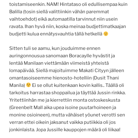
toistamiseenkin. NAM! Hintataso oli edullisempaa kuin
Balilla (tosin siellä valittiinkin vähän paremmat
vaihtoehdot) eikä automaatilla tarvinnut niin usein
ravata. Ihan hyvä niin, koska meinaa budjettimatkaajan
budjetti kulua ennätysvauhtia tällä hetkellä
Sitten tuli se aamu, kun jouduimme ennen
auringonnousua sanomaan Boracaylle hyvästit ja
lentää Manilaan viettämään viimeistä yhteistä
lomapäivää. Siellä majoituimme Makati Cityyn jälleen
omantasoiseemme hienosto-hotelliin (Dusit Thani
Manila)
Ei se ollut kuitenkaan kovin kallis.. Täällä oli
tarkoitus harrastaa shoppailua ja täyttää Jussin rinkka.
Yritettiinhän me ja kierrettiin monta ostoskeskusta
(Greenbelt Mall aika upea isoine puutarhoineen ja
monine osioineen), mutta vähäiset yöunet verotti sen
verran ettei oikein jaksanut vaikka putiikkia oli jos
jonkinlaista. Jopa Jussille kauppojen määrä oli liikaa!