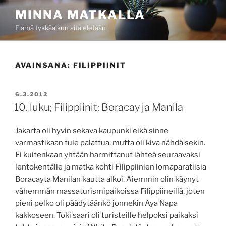
Siirry
MINNA MATKALLA
sisältöön
Elämä tykkää kun sitä eletään
AVAINSANA:
FILIPPIINIT
JULKAISTU
6.3.2012
10. luku; Filippiinit: Boracay ja Manila
Jakarta oli hyvin sekava kaupunki eikä sinne
varmastikaan tule palattua, mutta oli kiva nähdä sekin.
Ei kuitenkaan yhtään harmittanut lähteä seuraavaksi
lentokentälle ja matka kohti Filippiinien lomaparatiisia
Boracayta Manilan kautta alkoi. Aiemmin olin käynyt
vähemmän massaturismipaikoissa Filippiineillä, joten
pieni pelko oli päädytäänkö jonnekin Aya Napa
kakkoseen. Toki saari oli turisteille helpoksi paikaksi