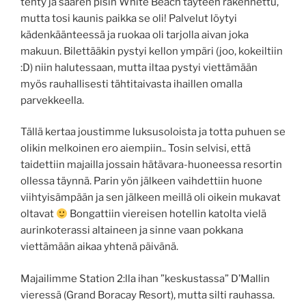
tehty ja saaren pisin White Beach täyteen rakennettu,
mutta tosi kaunis paikka se oli! Palvelut löytyi
kädenkäänteessä ja ruokaa oli tarjolla aivan joka
makuun. Bilettääkin pystyi kellon ympäri (joo, kokeiltiin
:D) niin halutessaan, mutta iltaa pystyi viettämään
myös rauhallisesti tähtitaivasta ihaillen omalla
parvekkeella.
Tällä kertaa joustimme luksusoloista ja totta puhuen se
olikin melkoinen ero aiempiin.. Tosin selvisi, että
taidettiin majailla jossain hätävara-huoneessa resortin
ollessa täynnä. Parin yön jälkeen vaihdettiin huone
viihtyisämpään ja sen jälkeen meillä oli oikein mukavat
oltavat
Bongattiin viereisen hotellin katolta vielä
aurinkoterassi altaineen ja sinne vaan pokkana
viettämään aikaa yhtenä päivänä.
Majailimme Station 2:lla ihan ”keskustassa” D’Mallin
vieressä (Grand Boracay Resort), mutta silti rauhassa.