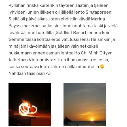
Kyllähän rinkka kuitenkin täyteen saatiin ja (jälleen
lyhyiden) unien jälkeen oli jäljellä lento Singaporeen.
Siellä oli päivä aikaa, joten ehdittiin käydä Marina
Bayssa hakemassa Jussin sinne unohtama takki ja vielä
levähtää mun hotellilla (Goldkist Resort) ennen kuin
tiemme tässä kohtaa erosivat. Jussi lensi Helsinkiin ja
minä jäin ikävöimään ja (jälleen vain hetkeksi)
nukkumaan ennen aamun lentoa Ho Chi Minh Cityyn.
Jatketaan Vietnamista sitten ihan omassa osiossa,
koska seuraava lento lähtee näillä minuuteilla
Nähdään taas pian <3