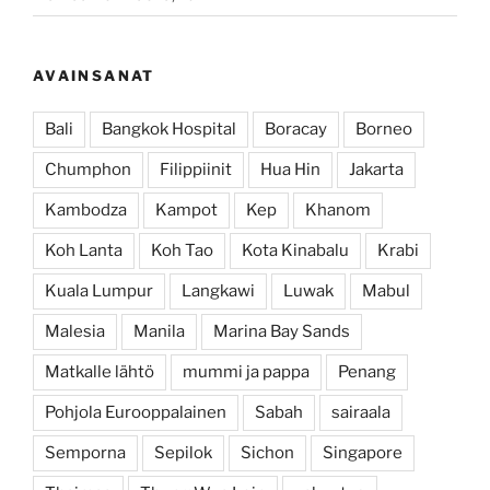
AVAINSANAT
Bali
Bangkok Hospital
Boracay
Borneo
Chumphon
Filippiinit
Hua Hin
Jakarta
Kambodza
Kampot
Kep
Khanom
Koh Lanta
Koh Tao
Kota Kinabalu
Krabi
Kuala Lumpur
Langkawi
Luwak
Mabul
Malesia
Manila
Marina Bay Sands
Matkalle lähtö
mummi ja pappa
Penang
Pohjola Eurooppalainen
Sabah
sairaala
Semporna
Sepilok
Sichon
Singapore