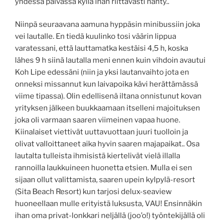
yhdessä päivässä kyllä ihan riittävästi nähty..
Niinpä seuraavana aamuna hyppäsin minibussiin joka
vei lautalle. En tiedä kuulinko tosi väärin lippua
varatessani, että lauttamatka kestäisi 4,5 h, koska
lähes 9 h siinä lautalla meni ennen kuin vihdoin avautui
Koh Lipe edessäni (niin ja yksi lautanvaihto jota en
onneksi missannut kun laivapoika kävi herättämässä
viime tipassa). Olin edellisenä iltana onnistunut kovan
yrityksen jälkeen buukkaamaan itselleni majoituksen
joka oli varmaan saaren viimeinen vapaa huone.
Kiinalaiset viettivät uuttavuottaan juuri tuolloin ja
olivat valloittaneet aika hyvin saaren majapaikat.. Osa
lautalta tulleista ihmisistä kiertelivät vielä illalla
rannoilla laukkuineen huonetta etsien. Mulla ei sen
sijaan ollut valittamista, saaren upein kylpylä-resort
(Sita Beach Resort) kun tarjosi delux-seaview
huoneellaan mulle erityistä luksusta, VAU! Ensinnäkin
ihan oma privat-lonkkari neljällä (joo’o!) työntekijällä oli