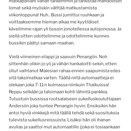
matkapäiväni vähän tarkemmin ja tarkistaa mahdolliset
lomat sekä myöskin välttää matkustamista
viikonloppuna! Huh.. Bussi jumittui ruuhkaan ja
voittaaksemme hieman aikaa me kyytiläiset
kävelimme rajan yli bussin jonotellessa autojonossa. Ja
siellä sitten odottelimme ja odottelimme kunnes
bussikin päätyi samaan maahan.
Vielä viimeinen etappi ja saavuin Penangiin. Noh
sittenhän olikin jo yö ja vähän hankaloitti sekin, etten
ollut vaihtanut Malesian rahaa ennen saapumista edes
sitä taksimatkaa varten. Täällä niitä automaatteja ei
olekaan joka 7-11:n kulmassa niinkuin Thaikuissa!
Reppu selkään ja talsimaan kohti lähintä pankkia.
Tutustuin bussissa ruotsalaiseen sukelluskouluttajaan
Andersiin joka tuntee Penangin hyvin. Ensiksikin hän
antoi hyviä vinkkejä mitä täällä tehdä sekä suosituksia
tulevista sukellusreissuista. Lisäksi hän oli ihanan
avulias ja saattoi mut automaatille (joka ei tosiaankaan