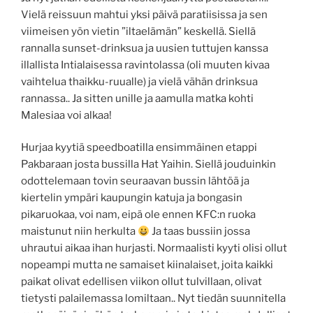
Vielä reissuun mahtui yksi päivä paratiisissa ja sen
viimeisen yön vietin ”iltaelämän” keskellä. Siellä
rannalla sunset-drinksua ja uusien tuttujen kanssa
illallista Intialaisessa ravintolassa (oli muuten kivaa
vaihtelua thaikku-ruualle) ja vielä vähän drinksua
rannassa.. Ja sitten unille ja aamulla matka kohti
Malesiaa voi alkaa!
Hurjaa kyytiä speedboatilla ensimmäinen etappi
Pakbaraan josta bussilla Hat Yaihin. Siellä jouduinkin
odottelemaan tovin seuraavan bussin lähtöä ja
kiertelin ympäri kaupungin katuja ja bongasin
pikaruokaa, voi nam, eipä ole ennen KFC:n ruoka
maistunut niin herkulta
Ja taas bussiin jossa
uhrautui aikaa ihan hurjasti. Normaalisti kyyti olisi ollut
nopeampi mutta ne samaiset kiinalaiset, joita kaikki
paikat olivat edellisen viikon ollut tulvillaan, olivat
tietysti palailemassa lomiltaan.. Nyt tiedän suunnitella