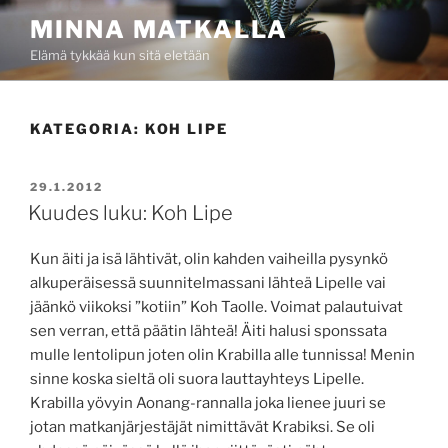
Siirry
MINNA MATKALLA
sisältöön
Elämä tykkää kun sitä eletään
KATEGORIA:
KOH LIPE
JULKAISTU
29.1.2012
Kuudes luku: Koh Lipe
Kun äiti ja isä lähtivät, olin kahden vaiheilla pysynkö
alkuperäisessä suunnitelmassani lähteä Lipelle vai
jäänkö viikoksi ”kotiin” Koh Taolle. Voimat palautuivat
sen verran, että päätin lähteä! Äiti halusi sponssata
mulle lentolipun joten olin Krabilla alle tunnissa! Menin
sinne koska sieltä oli suora lauttayhteys Lipelle.
Krabilla yövyin Aonang-rannalla joka lienee juuri se
jotan matkanjärjestäjät nimittävät Krabiksi. Se oli