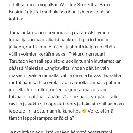
edullisemman yöpaikan Walking Streetilta (Baan
Kasirin 1), jottei matkakassa ihan tyhjene jo tässä
kohtaa.
Tämä onkin saari upeimmasta päästä. Aktiivinen
lomailija varmaan alkaisi haukotella parin tunnin
jälkeen, mutta mulle tää oli just mitä kaipasin tähän
väliin voimien keräämiseksi! Pikkuruinen saari
Tarutaon kansallispuisto-alueella tunnin lauttamatkan
päässä Malesian Langkawilta. Yhden päivän vain
makasin! Välillä rannalla, välillä omalla terassilla, välillä
rantabaarissa. Illan vielä istuin autiolla rannalla palmun
juurella ihmetellen, miten paljon tähtiä voikaan
taivaalle mahtua! Tänään kävelin saarta ympäri ristiin
rastiin ja sekin oli nopeasti tehty ja takaisin chillaamaan
lepotuoliin ja ottamaan jalkahoitoa
Voiko elämä
tämän leppoisampaa enää olla?
Ja nyt jatkan edellistä keskenjäänyttä postaustani..