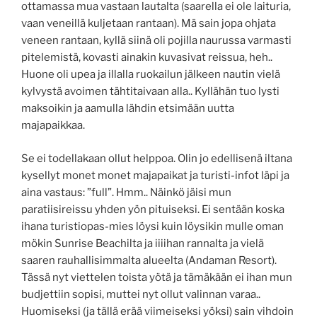
ottamassa mua vastaan lautalta (saarella ei ole laituria,
vaan veneillä kuljetaan rantaan). Mä sain jopa ohjata
veneen rantaan, kyllä siinä oli pojilla naurussa varmasti
pitelemistä, kovasti ainakin kuvasivat reissua, heh..
Huone oli upea ja illalla ruokailun jälkeen nautin vielä
kylvystä avoimen tähtitaivaan alla.. Kyllähän tuo lysti
maksoikin ja aamulla lähdin etsimään uutta
majapaikkaa.
Se ei todellakaan ollut helppoa. Olin jo edellisenä iltana
kysellyt monet monet majapaikat ja turisti-infot läpi ja
aina vastaus: ”full”. Hmm.. Näinkö jäisi mun
paratiisireissu yhden yön pituiseksi. Ei sentään koska
ihana turistiopas-mies löysi kuin löysikin mulle oman
mökin Sunrise Beachilta ja iiiihan rannalta ja vielä
saaren rauhallisimmalta alueelta (Andaman Resort).
Tässä nyt viettelen toista yötä ja tämäkään ei ihan mun
budjettiin sopisi, muttei nyt ollut valinnan varaa..
Huomiseksi (ja tällä erää viimeiseksi yöksi) sain vihdoin