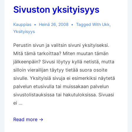
Sivuston yksityisyys
Kauppias
Heinä 26, 2008
Tagged With
Ukk
,
Yksityisyys
Perustin sivun ja valitsin sivuni yksityiseksi.
Mitä tämä tarkoittaa? Miten muutan tämän
jälkeenpäin? Sivusi löytyy kyllä netistä, mutta
silloin vierailijan täytyy tietää suora osoite
sivulle. Yksityisiä sivuja ei esimerkiksi näytetä
palvelun etusivulla tai muissakaan palvelun
sivustolistauksissa tai hakutuloksissa. Sivuasi
ei …
Sivuston
Read more →
yksityisyys