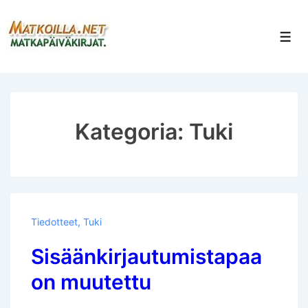
↓
Siirry
Val
pääsisältöön
Kategoria:
Tuki
Tiedotteet
,
Tuki
Sisäänkirjautumistapaa
on muutettu