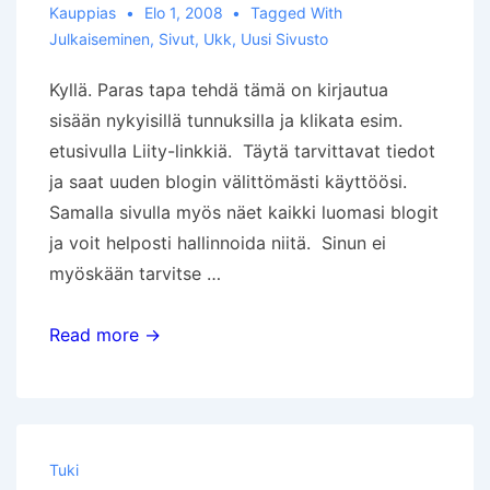
Kauppias
Elo 1, 2008
Tagged With
Julkaiseminen
,
Sivut
,
Ukk
,
Uusi Sivusto
Kyllä. Paras tapa tehdä tämä on kirjautua
sisään nykyisillä tunnuksilla ja klikata esim.
etusivulla Liity-linkkiä. Täytä tarvittavat tiedot
ja saat uuden blogin välittömästi käyttöösi.
Samalla sivulla myös näet kaikki luomasi blogit
ja voit helposti hallinnoida niitä. Sinun ei
myöskään tarvitse …
Voinko
Read more →
luoda
useita
blogeja?
Tuki