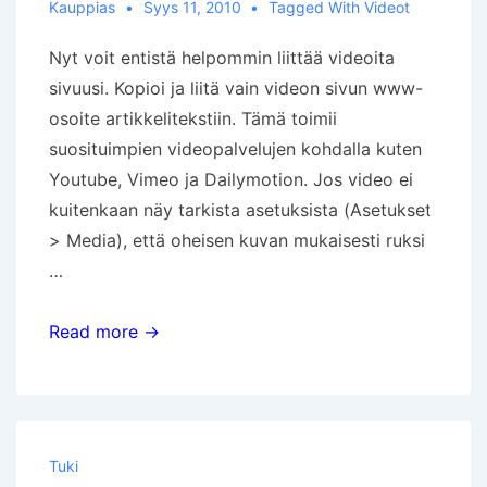
Kauppias
Syys 11, 2010
Tagged With
Videot
Nyt voit entistä helpommin liittää videoita
sivuusi. Kopioi ja liitä vain videon sivun www-
osoite artikkelitekstiin. Tämä toimii
suosituimpien videopalvelujen kohdalla kuten
Youtube, Vimeo ja Dailymotion. Jos video ei
kuitenkaan näy tarkista asetuksista (Asetukset
> Media), että oheisen kuvan mukaisesti ruksi
…
Videon
Read more →
lisääminen
sivuun
Tuki