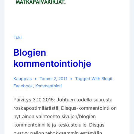
Tuki
Blogien
kommentointiohje
Kauppias
Tammi 2, 2011
Tagged With
Blogit
,
Facebook
,
Kommentointi
Päivitys 3.10.2015: Johtuen todella suuresta
roskapostimäärästä, Disqus-kommentointi on
nyt ainoa vaihtoehto sivujen/blogien
kommentoinnille ja keskustelulle. Disqus
pystyy paljon tehokkaammin estämään