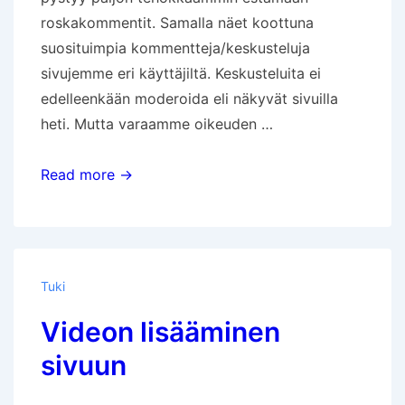
roskakommentit. Samalla näet koottuna
suosituimpia kommentteja/keskusteluja
sivujemme eri käyttäjiltä. Keskusteluita ei
edelleenkään moderoida eli näkyvät sivuilla
heti. Mutta varaamme oikeuden …
Blogien
Read more →
kommentointiohje
Tuki
Videon lisääminen
sivuun