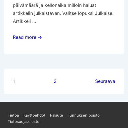
päivämäärä ja kellonaika milloin haluat
artikkelin julkaistavan. Valitse lopuksi Julkaise.
Artikkeli …
Voinko
Read more →
asettaa
artikkelille
julkaisuaikataulun?
Artikkelien
1
2
Seuraava
sivutus
Sivun
Tietoa
Käyttöehdot
Palaute
Tunnuksen poisto
Tietosuojaseloste
alareunan