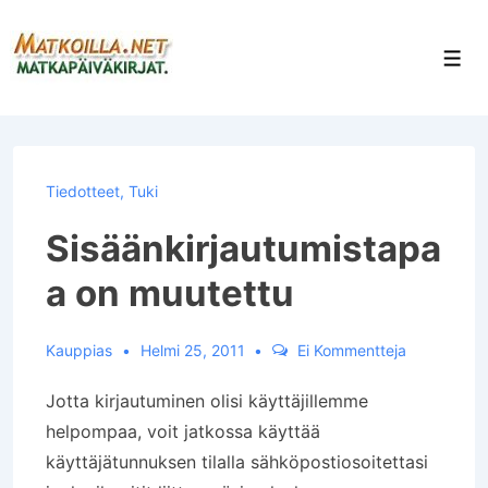
↓
Siirry
Val
pääsisältöön
Tiedotteet
,
Tuki
Sisäänkirjautumistapa
a on muutettu
Kauppias
Helmi 25, 2011
Ei Kommentteja
Jotta kirjautuminen olisi käyttäjillemme
helpompaa, voit jatkossa käyttää
käyttäjätunnuksen tilalla sähköpostiosoitettasi