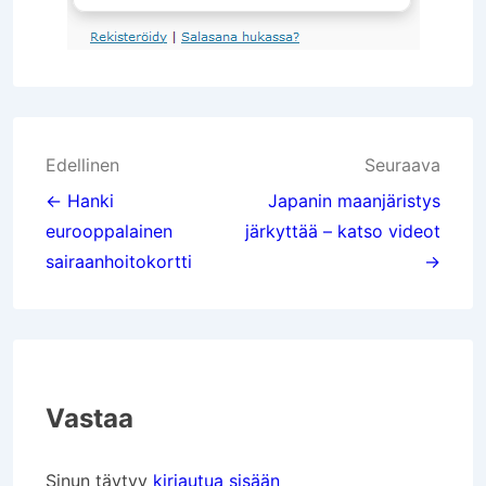
Artikkelien
Edellinen
Seuraava
selaus
← Hanki
Japanin maanjäristys
eurooppalainen
järkyttää – katso videot
sairaanhoitokortti
→
Vastaa
Sinun täytyy
kirjautua sisään