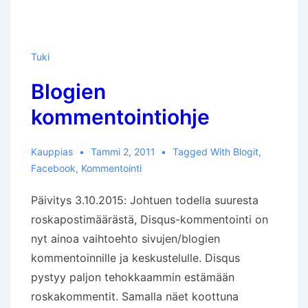
Tuki
Blogien
kommentointiohje
Kauppias
Tammi 2, 2011
Tagged With
Blogit
,
Facebook
,
Kommentointi
Päivitys 3.10.2015: Johtuen todella suuresta
roskapostimäärästä, Disqus-kommentointi on
nyt ainoa vaihtoehto sivujen/blogien
kommentoinnille ja keskustelulle. Disqus
pystyy paljon tehokkaammin estämään
roskakommentit. Samalla näet koottuna