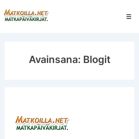
↓
Siirry
Val
pääsisältöön
Avainsana:
Blogit