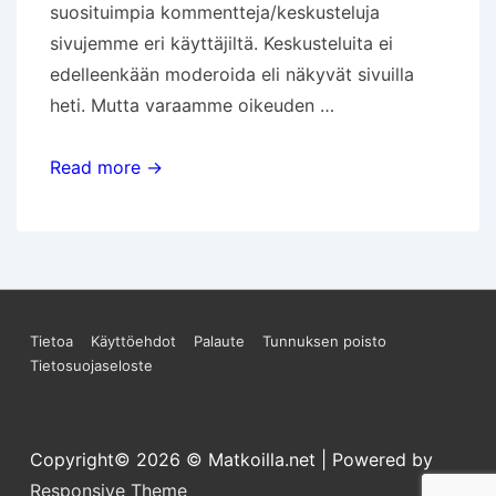
suosituimpia kommentteja/keskusteluja
sivujemme eri käyttäjiltä. Keskusteluita ei
edelleenkään moderoida eli näkyvät sivuilla
heti. Mutta varaamme oikeuden …
Blogien
Read more →
kommentointiohje
Sivun
Tietoa
Käyttöehdot
Palaute
Tunnuksen poisto
Tietosuojaseloste
alareunan
valikko
Copyright© 2026
© Matkoilla.net
| Powered by
Responsive Theme