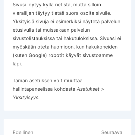
Sivusi löytyy kyllä netistä, mutta silloin
vierailijan täytyy tietää suora osoite sivulle.
Yksityisiä sivuja ei esimerkiksi näytetä palvelun
etusivulla tai muissakaan palvelun
sivustolistauksissa tai hakutuloksissa. Sivuasi ei
myöskään oteta huomioon, kun hakukoneiden
(kuten Google) robotit käyvät sivustoamme
läpi.
Tämän asetuksen voit muuttaa
hallintapaneelissa kohdasta
Asetukset >
Yksityisyys
.
Artikkelien
Edellinen
Seuraava