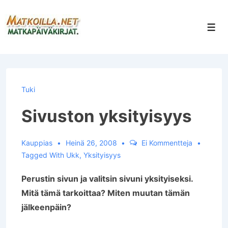
↓
Siirry
Val
pääsisältöön
Tuki
Sivuston yksityisyys
Kauppias
Heinä 26, 2008
Ei Kommentteja
Tagged With
Ukk
,
Yksityisyys
Perustin sivun ja valitsin sivuni yksityiseksi.
Mitä tämä tarkoittaa? Miten muutan tämän
jälkeenpäin?