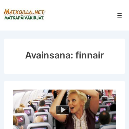
↓
Siirry
Val
pääsisältöön
Avainsana:
finnair