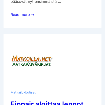
pääsevät nyt ensimmäistä …
Uutta
Read more →
matkustusmukavuutta
Lomalennolla
Phuketiin
Matkailu-Uutiset
Finnair aloittaa lennot