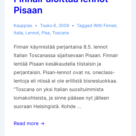
Pisaan
Kauppias
Touko 6, 2009
Tagged With
Finnair
,
Italia
,
Lennot
,
Pisa
,
Toscana
Finnair käynnistää perjantaina 8.5. lennot
Italian Toscanassa sijaitsevaan Pisaan. Finnair
lentää Pisaan kesäkaudella tiistaisin ja
perjantaisin. Pisan-lennot ovat ns. oneclass-
lentoja eli niissä ei ole erillistä bisnesluokkaa.
”Toscana on yksi Italian suosituimmista
lomakohteista, ja sinne pääsee nyt jälleen
suoraan Helsingistä. Kohde …
Finnair
Read more →
aloittaa