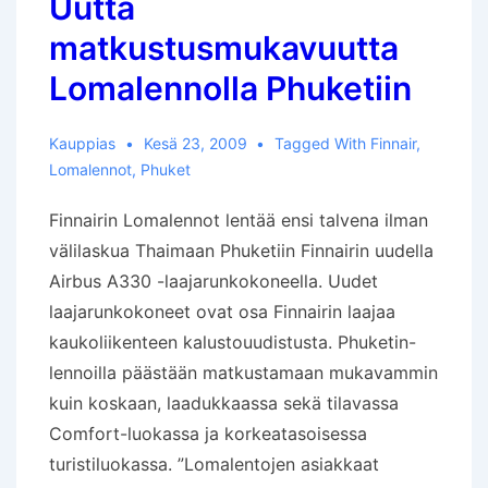
Uutta
matkustusmukavuutta
Lomalennolla Phuketiin
Kauppias
Kesä 23, 2009
Tagged With
Finnair
,
Lomalennot
,
Phuket
Finnairin Lomalennot lentää ensi talvena ilman
välilaskua Thaimaan Phuketiin Finnairin uudella
Airbus A330 -laajarunkokoneella. Uudet
laajarunkokoneet ovat osa Finnairin laajaa
kaukoliikenteen kalustouudistusta. Phuketin-
lennoilla päästään matkustamaan mukavammin
kuin koskaan, laadukkaassa sekä tilavassa
Comfort-luokassa ja korkeatasoisessa
turistiluokassa. ”Lomalentojen asiakkaat