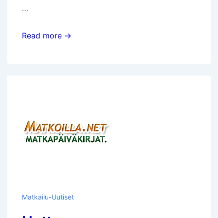
…
Kuujuhla
Read more →
Finnairin
Kiinan-
lennoilla
Matkailu-Uutiset