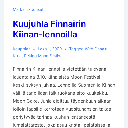
Matkailu-Uutiset
Kuujuhla Finnairin
Kiinan-lennoilla
Kauppias
Loka 1, 2009
Tagged With
Finnair
,
Kiina
,
Peking Moon Festival
Finnairin Kiinan-lennoilla vietetään tulevana
lauantaina 3.10. kiinalaista Moon Festival -
keski-syksyn juhlaa. Lennoilla Suomen ja Kiinan
välillä tarjoillaan jälkiruokana aito kuukakku,
Moon Cake. Juhla ajoittuu täydenkuun aikaan,
jolloin lapsille kerrotaan vuosituhansien takaa
periytyvää tarinaa kuuhun lentäneestä
jumalattaresta, joka asuu kristallipalatsissa ja