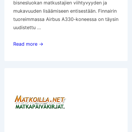
bisnesluokan matkustajien viihtyvyyden ja
mukavuuden lisäämiseen entisestään. Finnairin
tuoreimmassa Airbus A330-koneessa on täysin
uudistettu …
Business
Read more →
Traveler
palkitsi
Finnairin
bisnesluokan
parhaana
pohjoismaisena