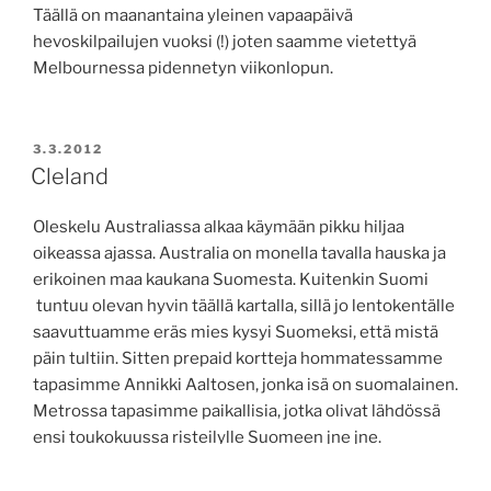
Täällä on maanantaina yleinen vapaapäivä
hevoskilpailujen vuoksi (!) joten saamme vietettyä
Melbournessa pidennetyn viikonlopun.
JULKAISTU
3.3.2012
Cleland
Oleskelu Australiassa alkaa käymään pikku hiljaa
oikeassa ajassa. Australia on monella tavalla hauska ja
erikoinen maa kaukana Suomesta. Kuitenkin Suomi
tuntuu olevan hyvin täällä kartalla, sillä jo lentokentälle
saavuttuamme eräs mies kysyi Suomeksi, että mistä
päin tultiin. Sitten prepaid kortteja hommatessamme
tapasimme Annikki Aaltosen, jonka isä on suomalainen.
Metrossa tapasimme paikallisia, jotka olivat lähdössä
ensi toukokuussa risteilylle Suomeen jne jne.
Första legida veckoslutet har vi varit i Adelaide. Vi har