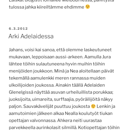
tulossa jahka kiireiltämme ehdimme
JULKAISTU
6.3.2012
Arki Adelaidessa
Jahans, voisi kai sanoa, että olemme laskeutuneet
mukavaan, leppoisaan aussi-arkeen. Aamulla Jura
lähtee töihin sulautuneena hyvin muihin töihin
menijöiden joukkoon. Minä ja Nea aloitellaan päivät
tekemällä aamulenkki meren rannassa muiden
ulkoilijoiden joukossa. Ainakin täällä Adelaiden
Glenelgissä näyttää asuvan urheiluillista porukkaa;
juoksijoita, uimareita, surffaajia, pyöräilijöitä näkyy
paljon. Sauvakävelijät puuttuu joukosta
Lenkin ja
aamutoimien jälkeen alkaa Nealla koulutyöt tiukan
opettajan valvonnassa. Ahkera neiti uurastaa
parvekkeella aurinkolasit silmillä. Kotiopettajan töihin