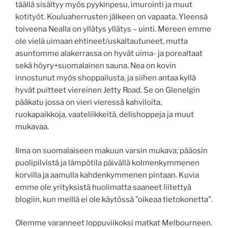
täällä sisältyy myös pyykinpesu, imurointi ja muut
kotityöt. Kouluaherrusten jälkeen on vapaata. Yleensä
toiveena Nealla on yllätys yllätys – uinti. Mereen emme
ole vielä uimaan ehtineet/uskaltautuneet, mutta
asuntomme alakerrassa on hyvät uima- ja porealtaat
sekä höyry+suomalainen sauna. Nea on kovin
innostunut myös shoppailusta, ja siihen antaa kyllä
hyvät puitteet viereinen Jetty Road. Se on Glenelgin
pääkatu jossa on vieri vieressä kahviloita,
ruokapaikkoja, vaateliikkeitä, delishoppeja ja muut
mukavaa.
Ilma on suomalaiseen makuun varsin mukava; pääosin
puolipilvistä ja lämpötila päivällä kolmenkymmenen
korvilla ja aamulla kahdenkymmenen pintaan. Kuvia
emme ole yrityksistä huolimatta saaneet liitettyä
blogiin, kun meillä ei ole käytössä ”oikeaa tietokonetta”.
Olemme varanneet loppuviikoksi matkat Melbourneen.