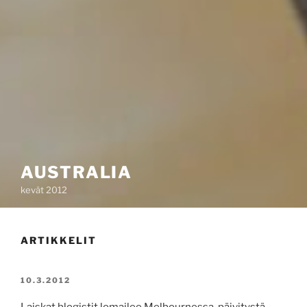
AUSTRALIA
kevät 2012
ARTIKKELIT
JULKAISTU
10.3.2012
Laiskat blogistit lomailee Melbournessa, päivitystä