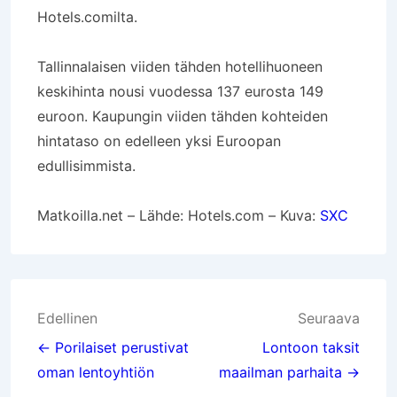
Hotels.comilta.
Tallinnalaisen viiden tähden hotellihuoneen
keskihinta nousi vuodessa 137 eurosta 149
euroon. Kaupungin viiden tähden kohteiden
hintataso on edelleen yksi Euroopan
edullisimmista.
Matkoilla.net – Lähde: Hotels.com – Kuva:
SXC
Artikkelien
Edellinen
Seuraava
selaus
← Porilaiset perustivat
Lontoon taksit
oman lentoyhtiön
maailman parhaita →