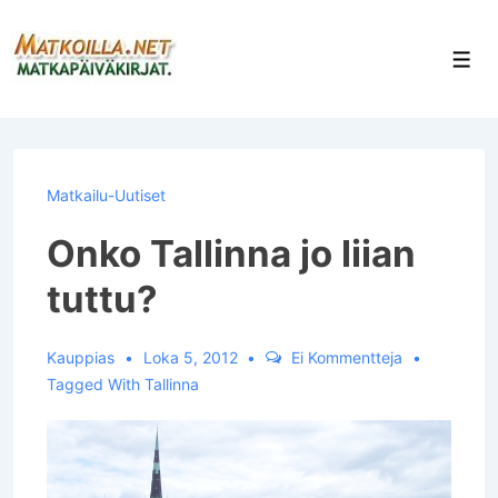
↓
Siirry
Val
pääsisältöön
Matkailu-Uutiset
Onko Tallinna jo liian
tuttu?
Kauppias
Loka 5, 2012
Ei Kommentteja
Tagged With
Tallinna