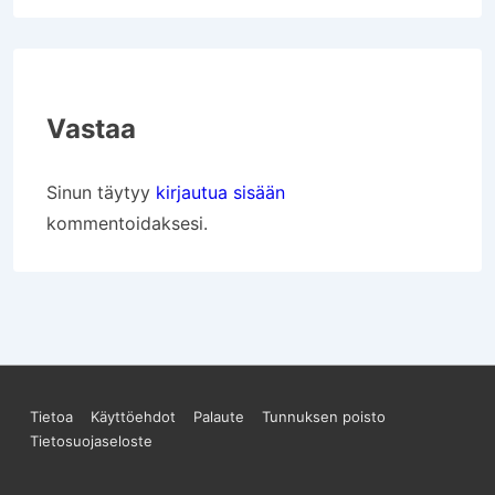
Vastaa
Sinun täytyy
kirjautua sisään
kommentoidaksesi.
Sivun
Tietoa
Käyttöehdot
Palaute
Tunnuksen poisto
Tietosuojaseloste
alareunan