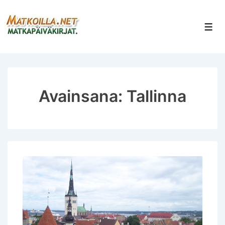
↓
Siirry
Val
pääsisältöön
Avainsana:
Tallinna