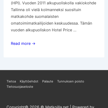
(HPI). Vuoden 2011 alkupuoliskolla vakiokohde
Tallinna oli vielä kolmanneksi suosituin
matkakohde suomalaisten
omatoimimatkailijoiden keskuudessa. Tämän
vuoden alkupuoliskon Hotel Price …
Onko
Read more →
Tallinna
jo
liian
tuttu?
Sivun
Tietoa
Käyttöehdot
Palaute
Tunnuksen poisto
Tietosuojaseloste
alareunan
valikko
Copyright© 2026
© Matkoilla.net
| Powered by