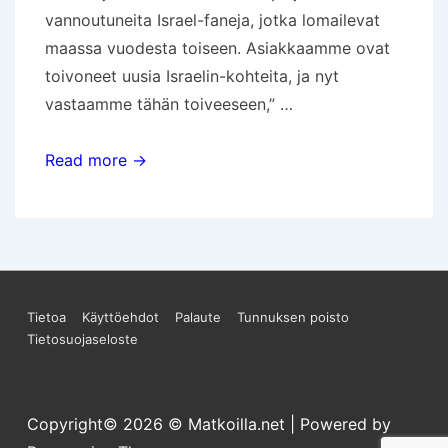
vannoutuneita Israel-faneja, jotka lomailevat
maassa vuodesta toiseen. Asiakkaamme ovat
toivoneet uusia Israelin-kohteita, ja nyt
vastaamme tähän toiveeseen,” …
Lomamatkat
Read more →
vie
ensi
syksynä
uusiin
kohteisiin
Sivun
Tietoa
Käyttöehdot
Palaute
Tunnuksen poisto
Israelissa
Tietosuojaseloste
alareunan
valikko
Copyright© 2026
© Matkoilla.net
| Powered by