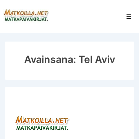
↓
Siirry
Val
pääsisältöön
Avainsana:
Tel Aviv