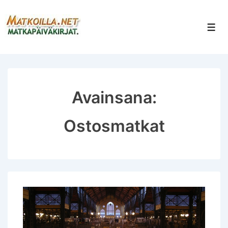
↓
Siirry
Val
pääsisältöön
Avainsana:
Ostosmatkat