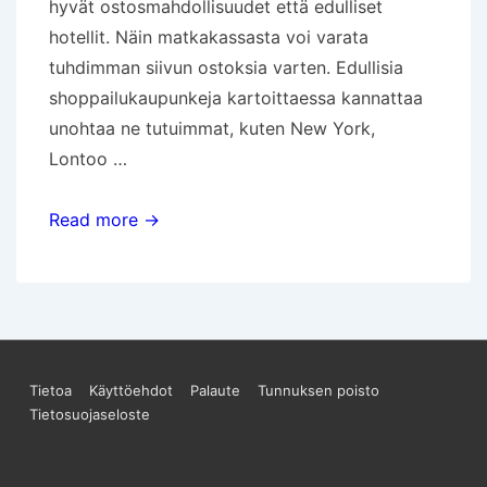
hyvät ostosmahdollisuudet että edulliset
hotellit. Näin matkakassasta voi varata
tuhdimman siivun ostoksia varten. Edullisia
shoppailukaupunkeja kartoittaessa kannattaa
unohtaa ne tutuimmat, kuten New York,
Lontoo …
Shoppailumatkalle?
Read more →
Säästä
näissä
kohteissa
Sivun
Tietoa
Käyttöehdot
Palaute
Tunnuksen poisto
Tietosuojaseloste
alareunan
valikko