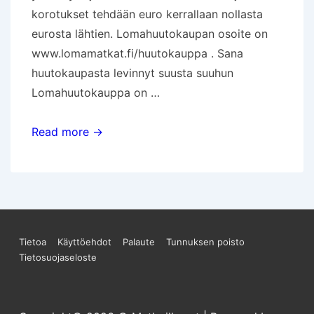
korotukset tehdään euro kerrallaan nollasta
eurosta lähtien. Lomahuutokaupan osoite on
www.lomamatkat.fi/huutokauppa . Sana
huutokaupasta levinnyt suusta suuhun
Lomahuutokauppa on …
Facebookissa
Read more →
toimiva
Lomahuutokauppa
avattu
Sivun
Tietoa
Käyttöehdot
Palaute
Tunnuksen poisto
Tietosuojaseloste
alareunan
valikko