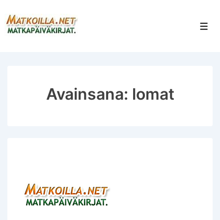
↓
Siirry
Val
pääsisältöön
Avainsana:
lomat