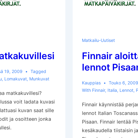
Matkailu-Uutiset
atkakuvillesi
Finnair aloit
lennot Pisaa
sä 19, 2009
Tagged
u
,
Lomakuvat
,
Munkuvat
Kauppias
Touko 6, 200
With
Finnair
,
Italia
,
Lennot
,
P
laa matkakuvillesi?
elussa voit ladata kuvasi
Finnair käynnistää perja
dattuasi kuvan saat sille
lennot Italian Toscanass
odit ja osoitteen jonka
Pisaan. Finnair lentää P
llesi.
kesäkaudella tiistaisin ja