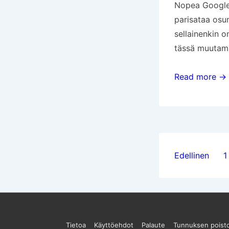
Nopea Google-t
parisataa osu
sellainenkin o
tässä muutama
Matkapalovaro
Read more →
Artikke
Edellinen
1
sivutus
Sivun
Tietoa
Käyttöehdot
Palaute
Tunnuksen poist