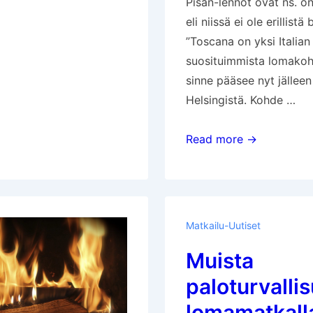
Pisan-lennot ovat ns. on
eli niissä ei ole erillist
”Toscana on yksi Italian
suosituimmista lomakoht
sinne pääsee nyt jällee
Helsingistä. Kohde …
Finnair
Read more →
aloittaa
lennot
Pisaan
Matkailu-Uutiset
Muista
paloturvalli
lomamatkall