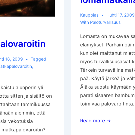
Kauppias
Huhti 17, 2009
With
Paloturvallisuus
Lomasta on mukavaa saa
lovaroitin
elämykset. Parhain päin
kun olet malttanut miet
hti 18, 2009
Tagged
myös turvallisuusasiat 
atkapalovaroitin
,
Tärkein turvaväline mat
pää. Käytä järkeä ja vält
Äläkä suostu käymään y
lkaistu alunperin yli
paratiisisaaren bambum
ta sitten ja sisältö on
toimivaa palovaroitinta.
uttaaltaan tammikuussa
tänään aiemmin, että
Muista
Read more →
isia vekotuksia
paloturvallisuus
 matkapalovaroitin?