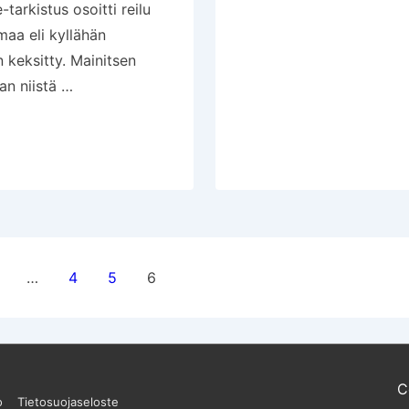
lomamatkallakin
arkistus osoitti reilu
maa eli kyllähän
n keksitty. Mainitsen
n niistä …
itin
lien
…
4
5
6
C
o
Tietosuojaseloste