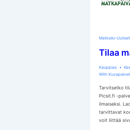
Matkailu-Uutiset
Tilaa m
Kauppias
Ke
With
Kuvapalvel
Tarvitsetko ti
Picsit.fi -palv
ilmaiseksi. La
tarvittavat ko
voit liittää sivu