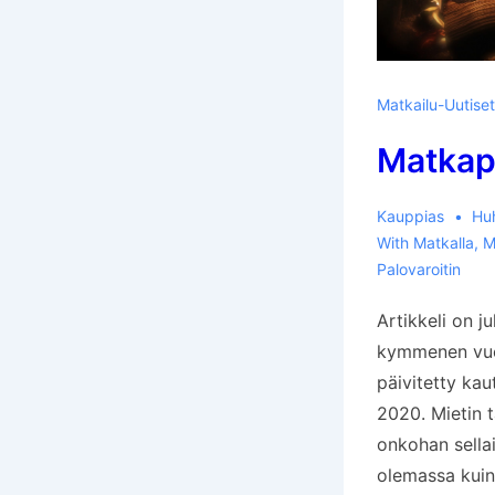
Matkailu-Uutiset
Matkapa
Kauppias
Hu
With
Matkalla
,
M
Palovaroitin
Artikkeli on ju
kymmenen vuot
päivitetty ka
2020. Mietin 
onkohan sella
olemassa kuin