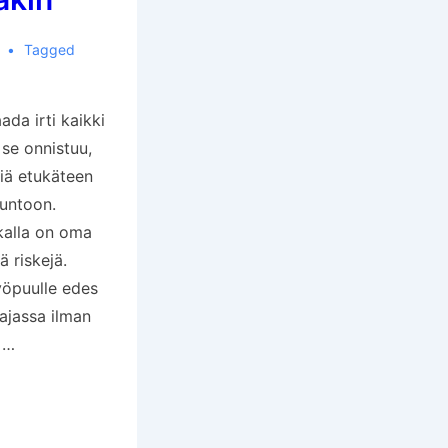
Tagged
da irti kaikki
 se onnistuu,
tiä etukäteen
kuntoon.
kalla on oma
ä riskejä.
öpuulle edes
ajassa ilman
 …