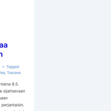
taa
n
9
Tagged
isa
,
Toscana
ntaina 8.5.
a sijaitsevaan
isaan
 perjantaisin.