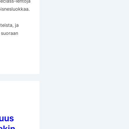
eclass-lentoja
ä bisnesluokkaa.
eista, ja
n suoraan
suus
akin