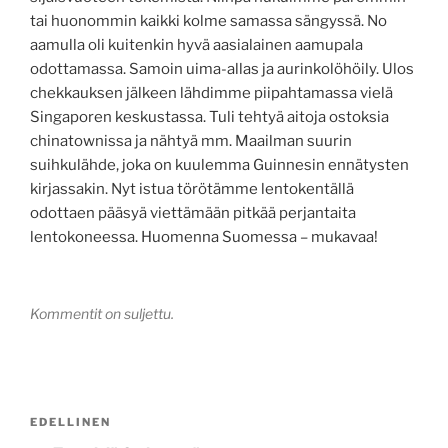
tai huonommin kaikki kolme samassa sängyssä. No
aamulla oli kuitenkin hyvä aasialainen aamupala
odottamassa. Samoin uima-allas ja aurinkolöhöily. Ulos
chekkauksen jälkeen lähdimme piipahtamassa vielä
Singaporen keskustassa. Tuli tehtyä aitoja ostoksia
chinatownissa ja nähtyä mm. Maailman suurin
suihkulähde, joka on kuulemma Guinnesin ennätysten
kirjassakin. Nyt istua törötämme lentokentällä
odottaen pääsyä viettämään pitkää perjantaita
lentokoneessa. Huomenna Suomessa – mukavaa!
Kommentit on suljettu.
Artikkelien
Edellinen
EDELLINEN
selaus