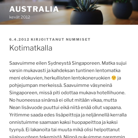
Siirry
AUSTRALIA
sisältöön
kevät 2012
JULKAISTU
6.4.2012
KIRJOITTANUT
NUMMISET
Kotimatkalla
Saavuimme eilen Sydneystä Singaporeen. Matka sujui
varsin mukavasti ja kahdeksan tuntinen lentomatka
meni elokuvien, herkullisten lentokoneruokien
ja
pohjejumpan merkeissä. Saavuimme väsyneinä
Singaporeen, missä piti odottaa mukava hotellihuone.
No huoneessa sinänsä ei ollut mitään vikaa, mutta
Nean lisävuode puuttui eikä niitä enää ollut vapaana.
Yritimme saada edes lisäpeittoja ja neljännellä kerralla
onnistuimme saamaan kaksi huopapeittoa ja kaksi
tyynyä. Ei lakanoita tai muuta mikä olisi helpottanut
sijaisvuoteen tekemistä. Niinpä nukuimme paremmin