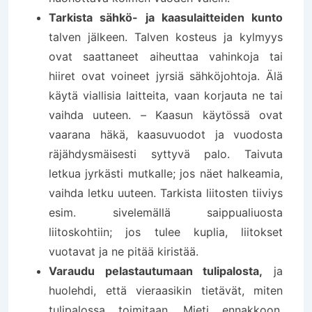
Tarkista sähkö- ja kaasulaitteiden kunto
talven jälkeen. Talven kosteus ja kylmyys
ovat saattaneet aiheuttaa vahinkoja tai
hiiret ovat voineet jyrsiä sähköjohtoja. Älä
käytä viallisia laitteita, vaan korjauta ne tai
vaihda uuteen. – Kaasun käytössä ovat
vaarana häkä, kaasuvuodot ja vuodosta
räjähdysmäisesti syttyvä palo. Taivuta
letkua jyrkästi mutkalle; jos näet halkeamia,
vaihda letku uuteen. Tarkista liitosten tiiviys
esim. sivelemällä saippualiuosta
liitoskohtiin; jos tulee kuplia, liitokset
vuotavat ja ne pitää kiristää.
Varaudu pelastautumaan tulipalosta,
ja
huolehdi, että vieraasikin tietävät, miten
tulipalossa toimitaan. Mieti ennakkoon,