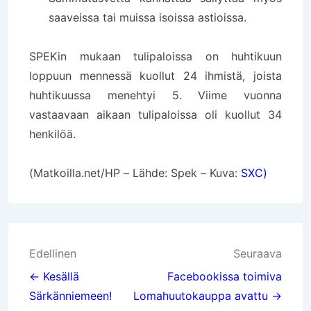
saaveissa tai muissa isoissa astioissa.
SPEKin mukaan tulipaloissa on huhtikuun
loppuun mennessä kuollut 24 ihmistä, joista
huhtikuussa menehtyi 5. Viime vuonna
vastaavaan aikaan tulipaloissa oli kuollut 34
henkilöä.
(Matkoilla.net/HP – Lähde: Spek – Kuva:
SXC)
Artikkelien
Edellinen
Seuraava
selaus
← Kesällä
Facebookissa toimiva
Särkänniemeen!
Lomahuutokauppa avattu →