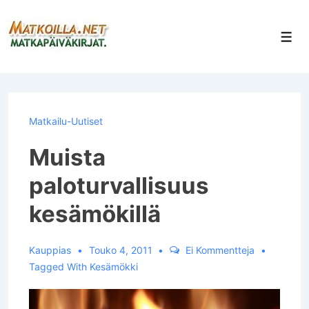
↓
Siirry
Val
pääsisältöön
Matkailu-Uutiset
Muista
paloturvallisuus
kesämökillä
Kauppias
Touko 4, 2011
Ei Kommentteja
Tagged With
Kesämökki