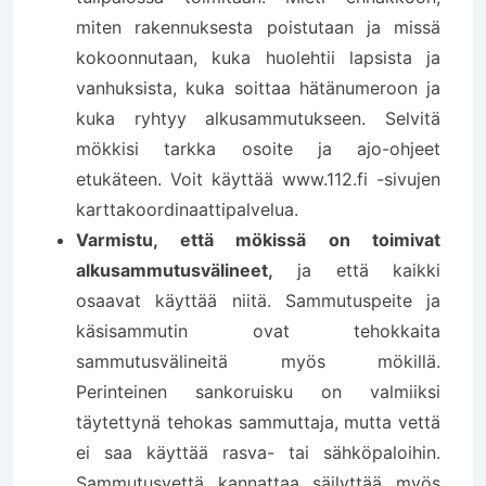
miten rakennuksesta poistutaan ja missä
kokoonnutaan, kuka huolehtii lapsista ja
vanhuksista, kuka soittaa hätänumeroon ja
kuka ryhtyy alkusammutukseen. Selvitä
mökkisi tarkka osoite ja ajo-ohjeet
etukäteen. Voit käyttää www.112.fi -sivujen
karttakoordinaattipalvelua.
Varmistu, että mökissä on toimivat
alkusammutusvälineet,
ja että kaikki
osaavat käyttää niitä. Sammutuspeite ja
käsisammutin ovat tehokkaita
sammutusvälineitä myös mökillä.
Perinteinen sankoruisku on valmiiksi
täytettynä tehokas sammuttaja, mutta vettä
ei saa käyttää rasva- tai sähköpaloihin.
Sammutusvettä kannattaa säilyttää myös