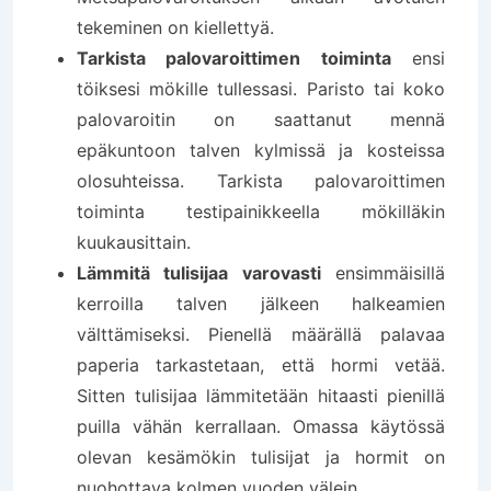
tekeminen on kiellettyä.
Tarkista palovaroittimen toiminta
ensi
töiksesi mökille tullessasi. Paristo tai koko
palovaroitin on saattanut mennä
epäkuntoon talven kylmissä ja kosteissa
olosuhteissa. Tarkista palovaroittimen
toiminta testipainikkeella mökilläkin
kuukausittain.
Lämmitä tulisijaa varovasti
ensimmäisillä
kerroilla talven jälkeen halkeamien
välttämiseksi. Pienellä määrällä palavaa
paperia tarkastetaan, että hormi vetää.
Sitten tulisijaa lämmitetään hitaasti pienillä
puilla vähän kerrallaan. Omassa käytössä
olevan kesämökin tulisijat ja hormit on
nuohottava kolmen vuoden välein.