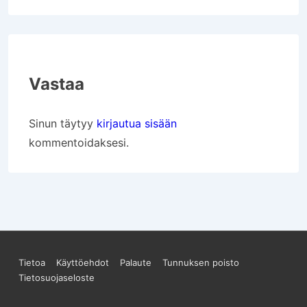
Vastaa
Sinun täytyy
kirjautua sisään
kommentoidaksesi.
Sivun
Tietoa
Käyttöehdot
Palaute
Tunnuksen poisto
Tietosuojaseloste
alareunan