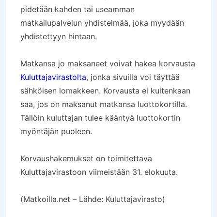
pidetään kahden tai useamman
matkailupalvelun yhdistelmää, joka myydään
yhdistettyyn hintaan.
Matkansa jo maksaneet voivat hakea korvausta
Kuluttajavirastolta
, jonka sivuilla voi täyttää
sähköisen lomakkeen. Korvausta ei kuitenkaan
saa, jos on maksanut matkansa luottokortilla.
Tällöin kuluttajan tulee kääntyä luottokortin
myöntäjän puoleen.
Korvaushakemukset on toimitettava
Kuluttajavirastoon viimeistään 31. elokuuta.
(Matkoilla.net – Lähde: Kuluttajavirasto)