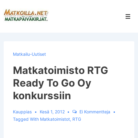
↓
Siirry
Val
pääsisältöön
Matkailu-Uutiset
Matkatoimisto RTG
Ready To Go Oy
konkurssiin
Kauppias
Kesä 1, 2012
Ei Kommentteja
Tagged With
Matkatoimistot
,
RTG