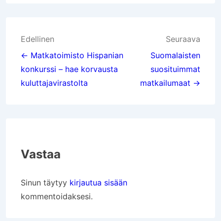
Artikkelien
Edellinen
Seuraava
selaus
← Matkatoimisto Hispanian
Suomalaisten
konkurssi – hae korvausta
suosituimmat
kuluttajavirastolta
matkailumaat →
Vastaa
Sinun täytyy
kirjautua sisään
kommentoidaksesi.