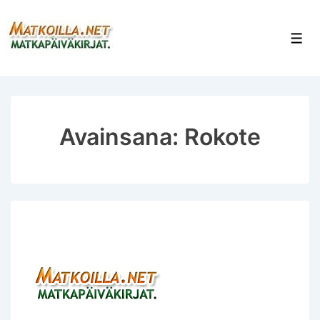
↓
Siirry
Val
pääsisältöön
Avainsana:
Rokote