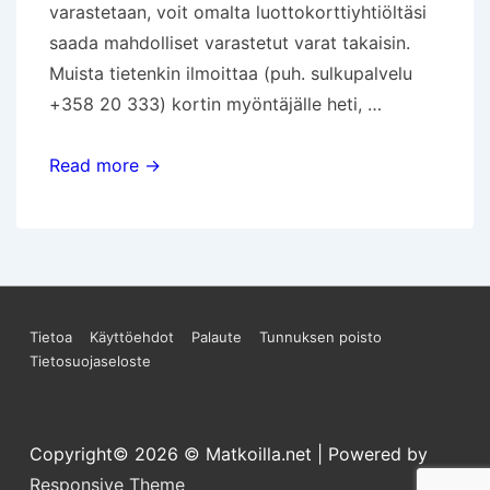
varastetaan, voit omalta luottokorttiyhtiöltäsi
saada mahdolliset varastetut varat takaisin.
Muista tietenkin ilmoittaa (puh. sulkupalvelu
+358 20 333) kortin myöntäjälle heti, …
Turvaa
Read more →
rahasi
matkan
aikana
Sivun
Tietoa
Käyttöehdot
Palaute
Tunnuksen poisto
Tietosuojaseloste
alareunan
valikko
Copyright© 2026
© Matkoilla.net
| Powered by
Responsive Theme