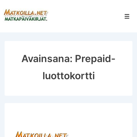
↓
Siirry
Val
pääsisältöön
Avainsana:
Prepaid-
luottokortti