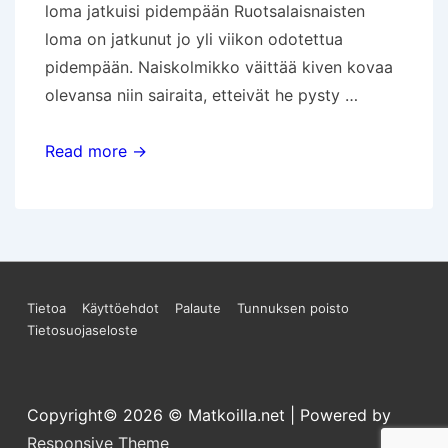
loma jatkuisi pidempään Ruotsalaisnaisten
loma on jatkunut jo yli viikon odotettua
pidempään. Naiskolmikko väittää kiven kovaa
olevansa niin sairaita, etteivät he pysty …
Matkaoppaissa
Read more →
ensi
viikolla
Sivun
Tietoa
Käyttöehdot
Palaute
Tunnuksen poisto
Tietosuojaseloste
alareunan
valikko
Copyright© 2026
© Matkoilla.net
| Powered by
Responsive Theme