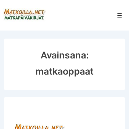
↓
Siirry
Val
pääsisältöön
Avainsana:
matkaoppaat