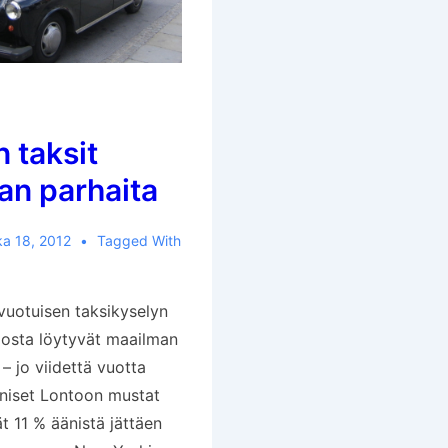
 taksit
an parhaita
ka 18, 2012
Tagged With
vuotuisen taksikyselyn
osta löytyvät maailman
 – jo viidettä vuotta
oniset Lontoon mustat
ät 11 % äänistä jättäen