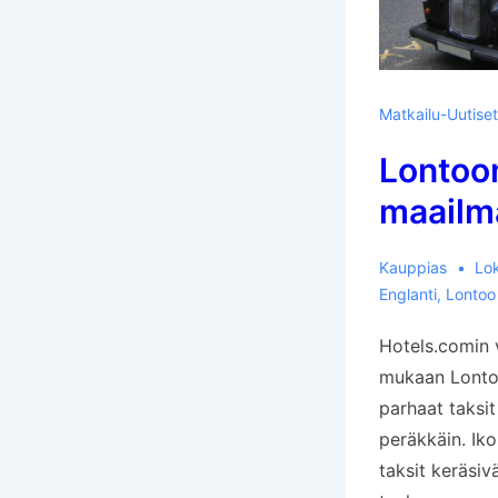
Matkailu-Uutiset
Lontoon
maailm
Kauppias
Lo
Englanti
,
Lontoo
Hotels.comin 
mukaan Lonto
parhaat taksit
peräkkäin. Ik
taksit keräsiv